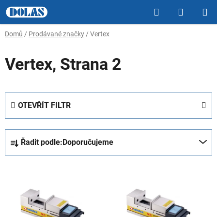
Přejít
Hledat
NÁKUP
na
obsah
KOŠÍK
Domů
/
Prodávané značky
/
Vertex
Vertex
, Strana 2
OTEVŘÍT FILTR
Ř
Řadit podle:
Doporučujeme
a
z
V
e
ý
n
p
í
i
p