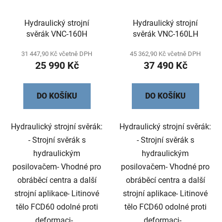
Hydraulický strojní
Hydraulický strojní
svěrák VNC-160H
svěrák VNC-160LH
31 447,90 Kč včetně DPH
45 362,90 Kč včetně DPH
25 990 Kč
37 490 Kč
DO KOŠÍKU
DO KOŠÍKU
Hydraulický strojní svěrák:
Hydraulický strojní svěrák:
- Strojní svěrák s
- Strojní svěrák s
hydraulickým
hydraulickým
posilovačem- Vhodné pro
posilovačem- Vhodné pro
obráběcí centra a další
obráběcí centra a další
strojní aplikace- Litinové
strojní aplikace- Litinové
tělo FCD60 odolné proti
tělo FCD60 odolné proti
deformaci-...
deformaci-...