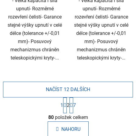
- Velká kapacita i síla
- Velká kapacita i síla
upnutí- Rozměrné
upnutí- Rozměrné
rozevření čelistí- Garance
rozevření čelistí- Garance
stejné výšky upnutí v celé
stejné výšky upnutí v celé
délce (tolerance +/-0,01
délce (tolerance +/-0,01
mm)- Posuvový
mm)- Posuvový
mechanizmus chráněn
mechanizmus chráněn
teleskopickými kryty-...
teleskopickými kryty-...
NAČÍST 12 DALŠÍCH
S
1
2
7
t
r
O
á
80
položek celkem
v
n
l
k
NAHORU
á
o