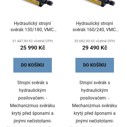
s
r
p
o
r
d
Hydraulický strojní
Hydraulický strojní
o
u
svěrák 130/180, VMC-
svěrák 160/240, VMC-
d
k
130HV
160HV
u
t
31 447,90 Kč včetně DPH
35 682,90 Kč včetně DPH
k
ů
25 990 Kč
29 490 Kč
t
ů
DO KOŠÍKU
DO KOŠÍKU
Strojní svěrák s
Strojní svěrák s
hydraulickým
hydraulickým
posilovačem: -
posilovačem: -
Mechanizmus svěráku
Mechanizmus svěráku
krytý před šponami a
krytý před šponami a
jinými nečistotami-
jinými nečistotami-