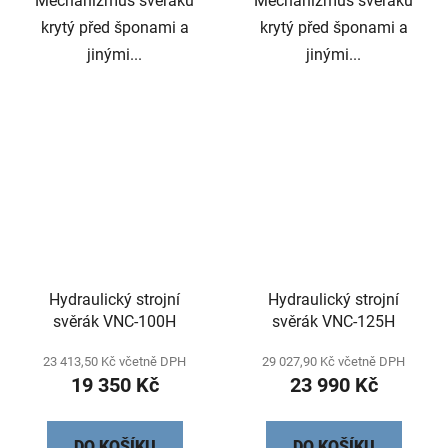
Mechanizmus svěráku
Mechanizmus svěráku
krytý před šponami a
krytý před šponami a
jinými...
jinými...
Hydraulický strojní
Hydraulický strojní
svěrák VNC-100H
svěrák VNC-125H
23 413,50 Kč včetně DPH
29 027,90 Kč včetně DPH
19 350 Kč
23 990 Kč
DO KOŠÍKU
DO KOŠÍKU