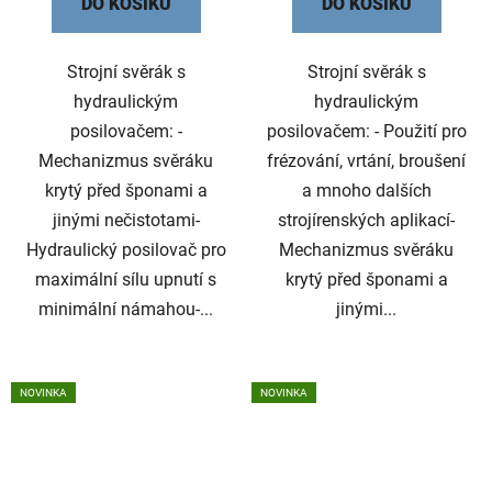
DO KOŠÍKU
DO KOŠÍKU
Strojní svěrák s
Strojní svěrák s
hydraulickým
hydraulickým
posilovačem: -
posilovačem: - Použití pro
Mechanizmus svěráku
frézování, vrtání, broušení
krytý před šponami a
a mnoho dalších
jinými nečistotami-
strojírenských aplikací-
Hydraulický posilovač pro
Mechanizmus svěráku
maximální sílu upnutí s
krytý před šponami a
minimální námahou-...
jinými...
NOVINKA
NOVINKA