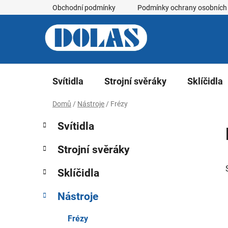
Přejít
Obchodní podmínky
Podmínky ochrany osobních
na
obsah
Svítidla
Strojní svěráky
Sklíčidla
Domů
/
Nástroje
/
Frézy
P
K
Přeskočit
Svítidla
a
kategorie
o
t
s
Strojní svěráky
e
t
g
r
Sklíčidla
o
a
r
Nástroje
i
n
e
n
Frézy
í