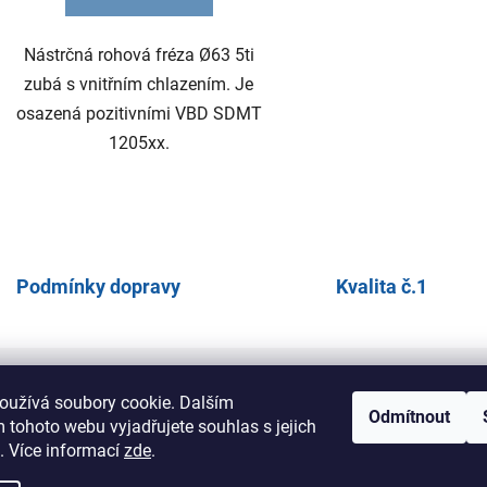
Nástrčná rohová fréza Ø63 5ti
zubá s vnitřním chlazením. Je
osazená pozitivními VBD SDMT
1205xx.
O
v
l
á
Podmínky dopravy
Kvalita č.1
d
a
c
í
oužívá soubory cookie. Dalším
p
 Lužkovice, +420 603 149 843, dolas@dolas.cz, info@dolas.cz
Odmítnout
 tohoto webu vyjadřujete souhlas s jejich
r
. Více informací
zde
.
v
k