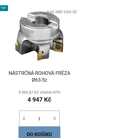
V
TIP
ý
Kód:
NRF-D63-5Z
p
s
p
r
o
d
NÁSTRČNÁ ROHOVÁ FRÉZA
u
Ø63-5z
k
t
5 985,87 Kč včetně DPH
4 947 Kč
ů
DO KOŠÍKU