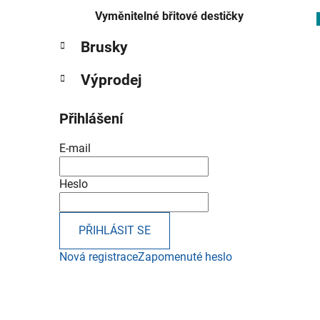
p
Vyměnitelné břitové destičky
a
Brusky
n
i
e
Výprodej
l
Přihlášení
E-mail
Heslo
PŘIHLÁSIT SE
Nová registrace
Zapomenuté heslo