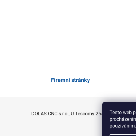
Firemní stránky
Z
Tento web p
DOLAS CNC s.r.o., U Tescomy 254, 760 01 Zlín -
á
procházením
p
používáním.
a