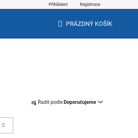
Přihlášení
Registrace
PRÁZDNÝ KOŠÍK
NÁKUPNÍ
KOŠÍK
Ř
Řadit podle:
Doporučujeme
a
z
e
R
n
í