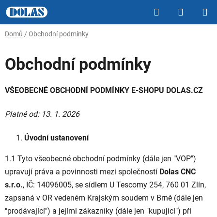
Přejít
Hledat
NÁKUP
na
obsah
KOŠÍK
Domů
/
Obchodní podmínky
Obchodní podmínky
VŠEOBECNÉ OBCHODNÍ PODMÍNKY E-SHOPU DOLAS.CZ
Platné od: 13. 1. 2026
Úvodní ustanovení
1.1 Tyto všeobecné obchodní podmínky (dále jen "VOP")
upravují práva a povinnosti mezi společností
Dolas CNC
s.r.o.
, IČ: 14096005, se sídlem U Tescomy 254, 760 01 Zlín,
zapsaná v OR vedeném Krajským soudem v Brně (dále jen
"prodávající") a jejími zákazníky (dále jen "kupující") při