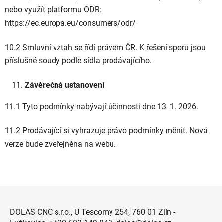
nebo využít platformu ODR:
https://ec.europa.eu/consumers/odr/
10.2 Smluvní vztah se řídí právem ČR. K řešení sporů jsou
příslušné soudy podle sídla prodávajícího.
Závěrečná ustanovení
11.1 Tyto podmínky nabývají účinnosti dne 13. 1. 2026.
11.2 Prodávající si vyhrazuje právo podmínky měnit. Nová
verze bude zveřejněna na webu.
Z
á
DOLAS CNC s.r.o., U Tescomy 254, 760 01 Zlín -
p