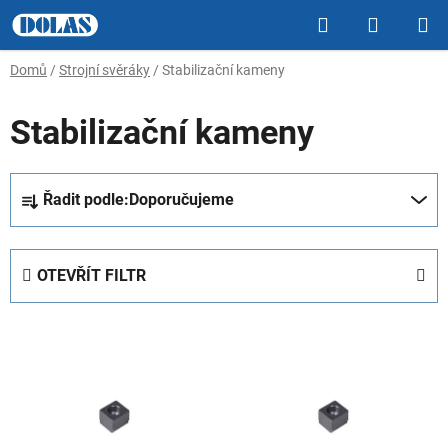
Přejít
Hledat
NÁKUP
na
obsah
KOŠÍK
Domů
/
Strojní svěráky
/
Stabilizační kameny
Stabilizační kameny
Ř
Řadit podle:
Doporučujeme
a
z
e
OTEVŘÍT FILTR
n
í
V
p
ý
r
p
o
i
d
s
u