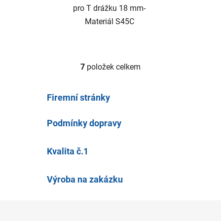
pro T drážku 18 mm-
Materiál S45C
7
položek celkem
O
v
l
Firemní stránky
á
d
Podmínky dopravy
a
c
í
Kvalita č.1
p
r
v
Výroba na zakázku
k
y
Z
v
á