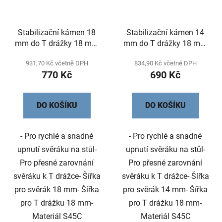
p
k
r
t
Stabilizační kámen 18
Stabilizační kámen 14
o
ů
mm do T drážky 18 mm
mm do T drážky 18 mm
d
set po 4 ks
set po 4 ks
u
931,70 Kč včetně DPH
834,90 Kč včetně DPH
k
770 Kč
690 Kč
t
ů
DO KOŠÍKU
DO KOŠÍKU
- Pro rychlé a snadné
- Pro rychlé a snadné
upnutí svěráku na stůl-
upnutí svěráku na stůl-
Pro přesné zarovnání
Pro přesné zarovnání
svěráku k T drážce- Šířka
svěráku k T drážce- Šířka
pro svěrák 18 mm- Šířka
pro svěrák 14 mm- Šířka
pro T drážku 18 mm-
pro T drážku 18 mm-
Materiál S45C
Materiál S45C