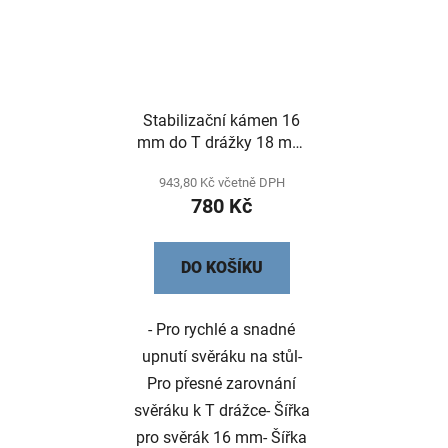
Stabilizační kámen 16
mm do T drážky 18 mm
set po 4 ks
943,80 Kč včetně DPH
780 Kč
DO KOŠÍKU
- Pro rychlé a snadné
upnutí svěráku na stůl-
Pro přesné zarovnání
svěráku k T drážce- Šířka
pro svěrák 16 mm- Šířka