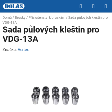
Přejít
Hledat
NÁKUP
na
obsah
KOŠÍK
Domů
/
Brusky
/
Příslušenství k bruskám
/
Sada půlových kleštin pro
VDG-13A
Sada půlových kleštin pro
VDG-13A
Značka:
Vertex