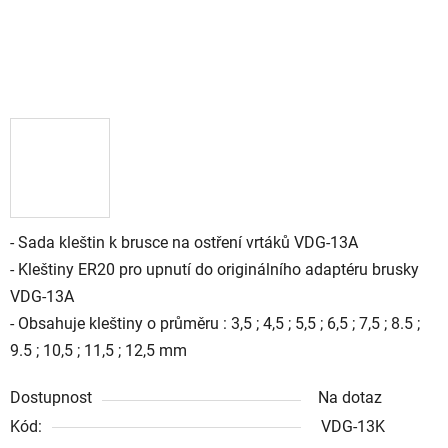
- Sada kleštin k brusce na ostření vrtáků VDG-13A
- Kleštiny ER20 pro upnutí do originálního adaptéru brusky
VDG-13A
- Obsahuje kleštiny o průměru : 3,5 ; 4,5 ; 5,5 ; 6,5 ; 7,5 ; 8.5 ;
9.5 ; 10,5 ; 11,5 ; 12,5 mm
Dostupnost
Na dotaz
Kód:
VDG-13K