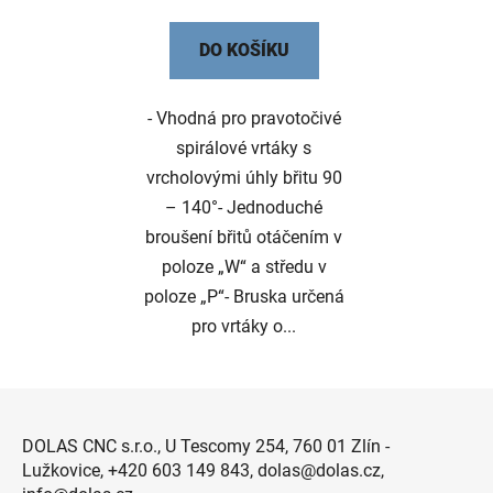
DO KOŠÍKU
- Vhodná pro pravotočivé
spirálové vrtáky s
vrcholovými úhly břitu 90
– 140°- Jednoduché
broušení břitů otáčením v
poloze „W“ a středu v
poloze „P“- Bruska určená
pro vrtáky o...
Z
á
DOLAS CNC s.r.o., U Tescomy 254, 760 01 Zlín -
p
Lužkovice, +420 603 149 843, dolas@dolas.cz,
a