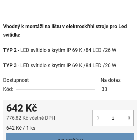
Vhodný k montáži na lištu v elektroskříni stroje p
ro Led
svítidla:
TYP 2
- LED svítidlo s krytím IP 69 K /84 LED /26 W
TYP 3
- LED svítidlo s krytím IP 69 K /84 LED /26 W
Dostupnost
Na dotaz
Kód:
33
642 Kč
776,82 Kč včetně DPH
Měrná cena:
642 Kč / 1 ks