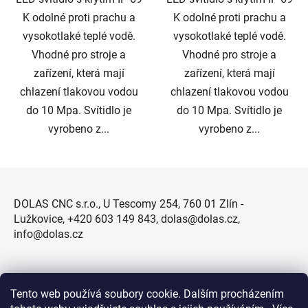
K odolné proti prachu a
K odolné proti prachu a
vysokotlaké teplé vodě.
vysokotlaké teplé vodě.
Vhodné pro stroje a
Vhodné pro stroje a
zařízení, která mají
zařízení, která mají
chlazení tlakovou vodou
chlazení tlakovou vodou
do 10 Mpa. Svítidlo je
do 10 Mpa. Svítidlo je
vyrobeno z...
vyrobeno z...
Z
á
DOLAS CNC s.r.o., U Tescomy 254, 760 01 Zlín -
p
Lužkovice, +420 603 149 843, dolas@dolas.cz,
a
info@dolas.cz
t
í
Tento web používá soubory cookie. Dalším procházením