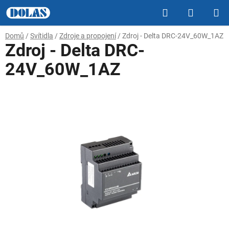
Přejít
Hledat
NÁKUP
na
obsah
KOŠÍK
Domů
/
Svítidla
/
Zdroje a propojení
/
Zdroj - Delta DRC-24V_60W_1AZ
Zdroj - Delta DRC-
24V_60W_1AZ