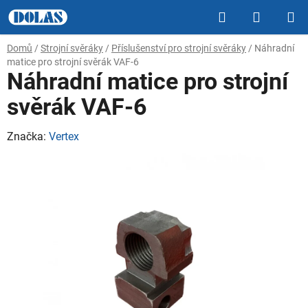
Přejít
Hledat
NÁKUP
na
obsah
KOŠÍK
Domů
/
Strojní svěráky
/
Příslušenství pro strojní svěráky
/
Náhradní
matice pro strojní svěrák VAF-6
Náhradní matice pro strojní
svěrák VAF-6
Značka:
Vertex