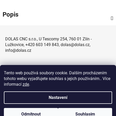
Popis
Z
á
DOLAS CNC s.r.o., U Tescomy 254, 760 01 Zlín -
p
Lužkovice, +420 603 149 843, dolas@dolas.cz,
a
info@dolas.cz
t
í
Tento web používá soubory cookie. Dalším procházením
tohoto webu vyjadřujete souhlas s jejich používáním.. Více
informací
zde
.
Nastavení
Odmítnout
Souhlasím
Vytvořil Shoptet