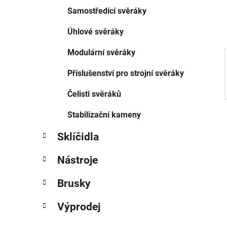
í
Samostředící svěráky
p
a
Úhlové svěráky
n
Modulární svěráky
e
l
Příslušenství pro strojní svěráky
Čelisti svěráků
Stabilizační kameny
Sklíčidla
Nástroje
Brusky
Výprodej