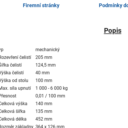
Firemní stránky
Podmínky d
Popis
yp
mechanický
Rozevření čelistí
205 mm
Šířka čelistí
124,5 mm
Výška čelistí
40 mm
Výška od stolu
100 mm
Max. síla upnutí
1 000 - 6 000 kg
Přesnost
0,01 / 100 mm
Celková výška
140 mm
Celková šířka
135 mm
Celková délka
452 mm
Rozměr základny
364 x 126 mm