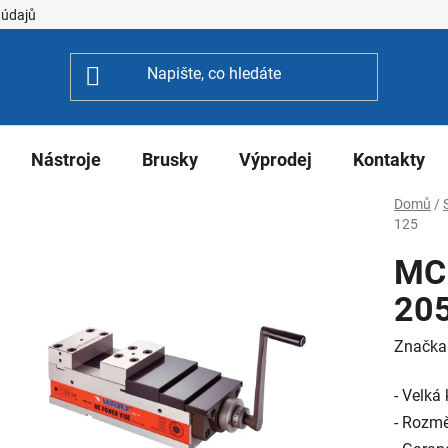
 údajů
Nástroje
Brusky
Výprodej
Kontakty
Domů
/
125
MC 
20
Značka
- Velká 
- Rozmě