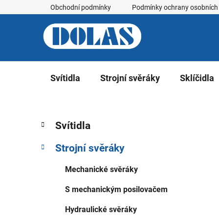
Přejít
Obchodní podmínky
Podmínky ochrany osobních
na
obsah
Svítidla
Strojní svěráky
Sklíčidla
P
K
Přeskočit
Svítidla
a
kategorie
o
t
s
Strojní svěráky
e
t
g
r
Mechanické svěráky
o
a
r
S mechanickým posilovačem
i
n
e
n
Hydraulické svěráky