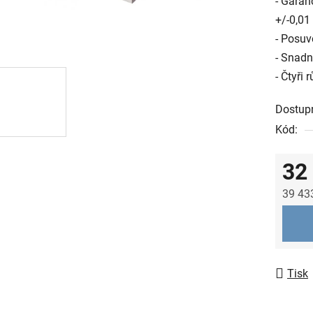
- Garan
+/-0,0
- Posuv
- Snadn
- Čtyři 
Dostup
Kód:
32
39 43
Měrná
Tisk