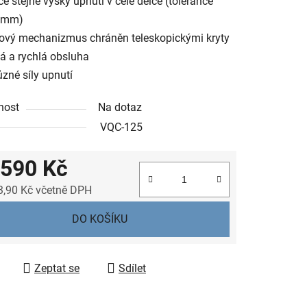
ce stejné výšky upnutí v celé délce (tolerance
1 mm)
ový mechanizmus chráněn teleskopickými kryty
á a rychlá obsluha
různé síly upnutí
nost
Na dotaz
VQC-125
 590 Kč
3,90 Kč včetně DPH
 cena:
DO KOŠÍKU
Zeptat se
Sdílet