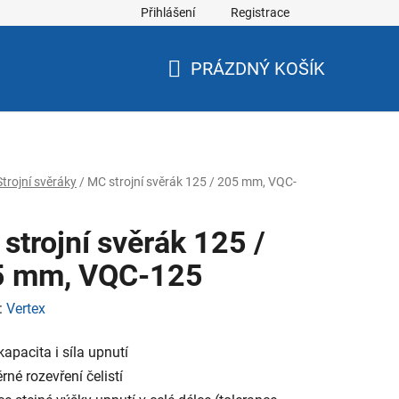
Přihlášení
Registrace
PRÁZDNÝ KOŠÍK
NÁKUPNÍ
KOŠÍK
Strojní svěráky
/
MC strojní svěrák 125 / 205 mm, VQC-
strojní svěrák 125 /
5 mm, VQC-125
:
Vertex
kapacita i síla upnutí
rné rozevření čelistí